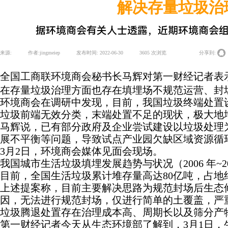
解决存量垃圾治
据环境商会有关人士透露，近期环境商会
来源:
|
作者:
jingmeiep
|
发布时间:
2022-06-30
|
3605
次浏览
|
|
分享到:
全国工商联环境商会秘书长马辉对第一财经记者表
在存量垃圾治理方面也存在填埋场不规范运营、封
环境商会在调研中发现，目前，我国垃圾终端处置
垃圾前端无效分类，末端处置不足的现状，极大地
马辉说，已有部分政府及企业尝试建设以垃圾处理
展不平衡等问题，导致试点产业园欠缺区域资源循
3月2日，环境商会媒体见面会现场。
我国城市生活垃圾填埋发展趋势与状况（2006 年~
目前，全国生活垃圾累计堆存量高达80亿吨，占地
上述提案称，目前主要解决思路为规范封场后生态
因，无法进行规范封场，仅进行简单的土覆盖，严
垃圾腾退处置存在治理成本高、周期长以及筛分产
第一财经记者今天从生态环境部了解到，3月1日