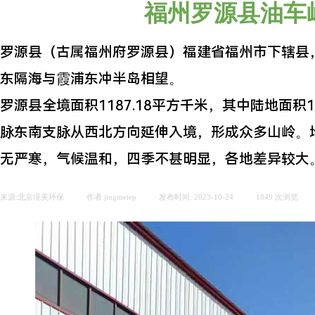
福州罗源县油车
罗源县（古属福州府罗源县）福建省福州市下辖县
东隔海与霞浦东冲半岛相望。
罗源县全境面积1187.18平方千米，其中陆地面积
脉东南支脉从西北方向延伸入境，形成众多山岭。地
无严寒，气候温和，四季不甚明显，各地差异较大
来源:
北京境美环保
|
作者:
jingmeiep
|
发布时间:
2023-10-24
|
1849
次浏览
|