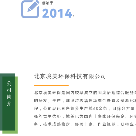
创始于
201
4
年
北京境美环保科技有限公司
公
司
北京境美环保
是国内较早成立的固废治理综合服务
简
的研发、生产，陈腐垃圾填埋场综合处置及资源化
介
程，公司现已具备筛分生产线60余条，日筛分方量可
强的竞争优势，境美已为国内十多家环保央企、环
务，技术成熟稳定、经验丰富、作业规范，获得业